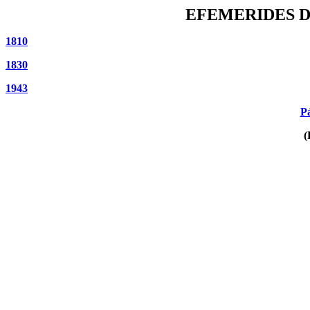
EFEMERIDES D
1810
1830
1943
Pá
(