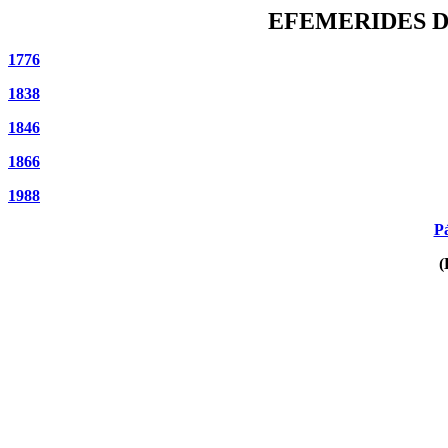
EFEMERIDES D
1776
1838
1846
1866
1988
Pá
(