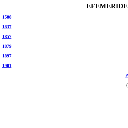
EFEMERIDES
1588
1837
1857
1879
1897
1901
P