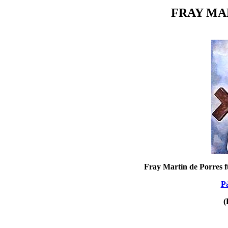
FRAY MA
Fray Martín de Porres f
Pá
(