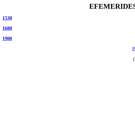
EFEMERIDES
1530
1688
1900
P