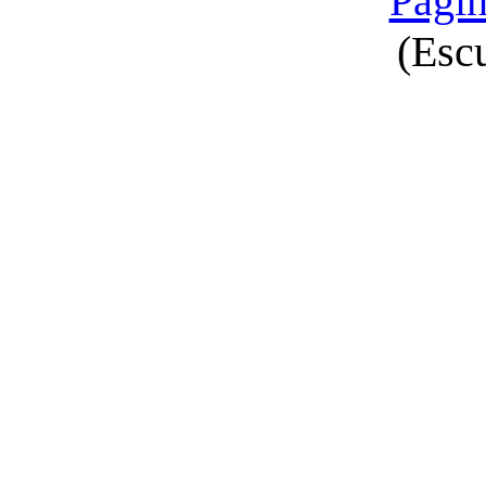
Págin
(Esc