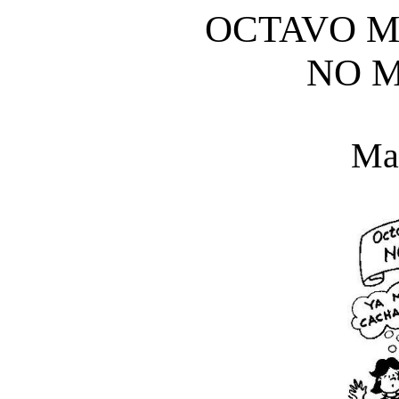
OCTAVO 
NO 
Mat