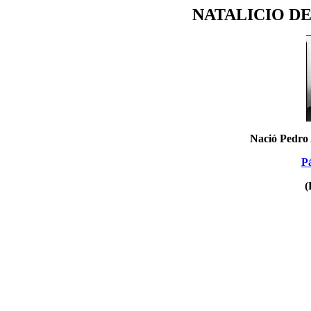
NATALICIO D
Nació Pedro 
Pá
(