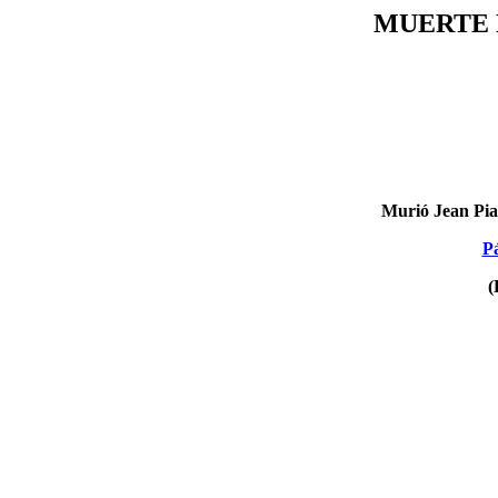
MUERTE 
Murió Jean Piag
Pá
(