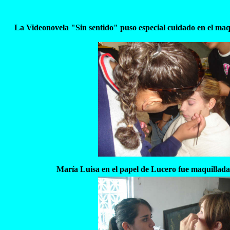
La Videonovela "Sin sentido" puso especial cuidado en el maquil
María Luisa en el papel de Lucero fue maquillad