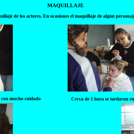
MAQUILLAJE
laje de los actores. En ocasiones el maquillaje de algún personaj
a con mucho cuidado
Cerca de 1 hora se tardaron en