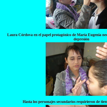
Laura Córdova en el papel protagónico de María Eugenia nece
depresión
Hasta los personajes secundarios requirieron de tie