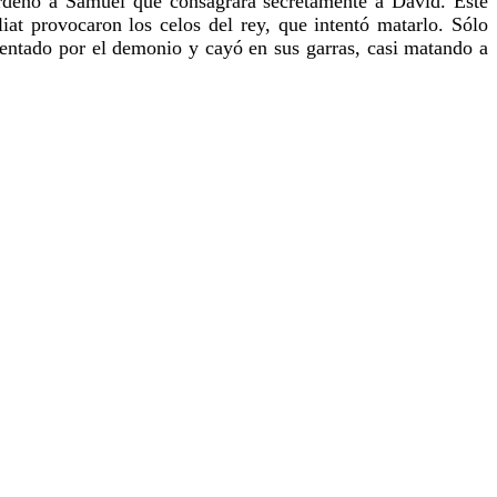
rdenó a Samuel que consagrara secretamente a David. Éste
iat provocaron los celos del rey, que intentó matarlo. Sólo
 tentado por el demonio y cayó en sus garras, casi matando a