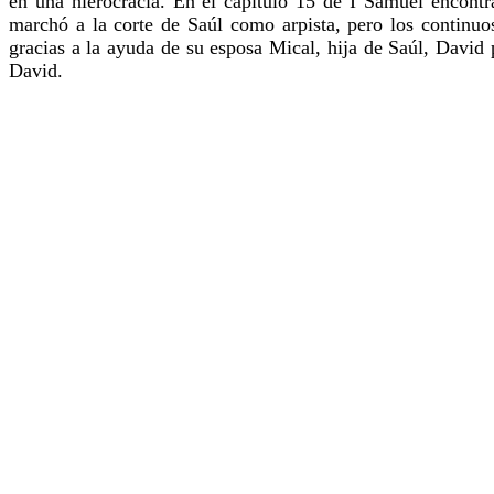
en una hierocracia. En el capitulo 15 de I Samuel encon
marchó a la corte de Saúl como arpista, pero los continuos
gracias a la ayuda de su esposa Mical, hija de Saúl, David 
David.